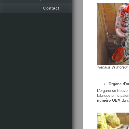
Contact
Renault VI Moteur
Organe d'or
L'organe se trouve 
fabrique principale
numéro OEM
du co