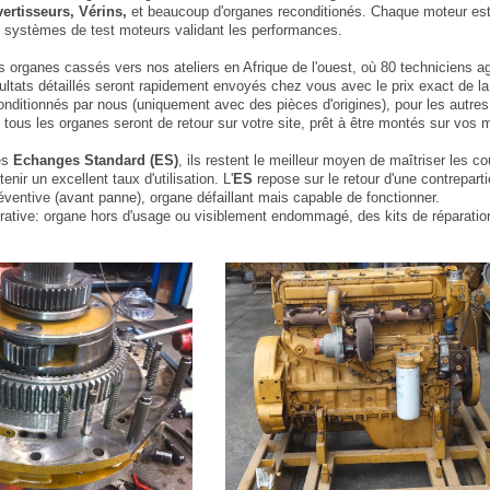
vertisseurs, Vérins,
et beaucoup d'organes reconditionés. Chaque moteur est l
 systèmes de test moteurs validant les performances.
 organes cassés vers nos ateliers en Afrique de l'ouest, où 80 techniciens agr
sultats détaillés seront rapidement envoyés chez vous avec le prix exact de 
nditionnés par nous (uniquement avec des pièces d'origines), pour les autres,
ous les organes seront de retour sur votre site, prêt à être montés sur vos 
es
Echanges Standard (ES)
, ils restent le meilleur moyen de maîtriser les c
enir un excellent taux d'utilisation. L'
ES
repose sur le retour d'une contrepartie 
entive (avant panne), organe défaillant mais capable de fonctionner.
ative: organe hors d'usage ou visiblement endommagé, des kits de réparati