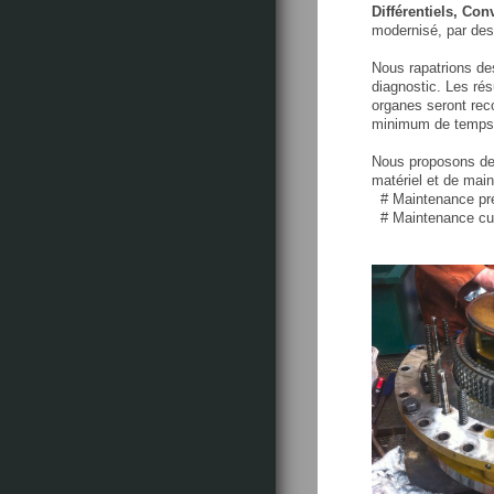
Différentiels, Con
modernisé, par des
Nous rapatrions des
diagnostic. Les ré
organes seront reco
minimum de temps t
Nous proposons d
matériel et de maint
# Maintenance prév
# Maintenance cur