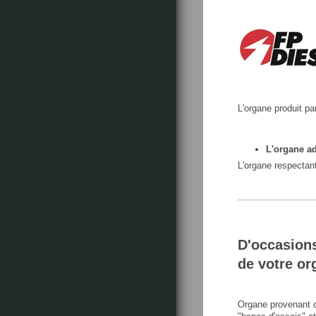
L'organe produit pa
L'organe ad
L'organe respectant
D'occasions
de votre or
Organe provenant d