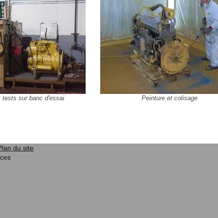
Peinture et colisage
 tests sur banc d'essai
Plan du site
ices