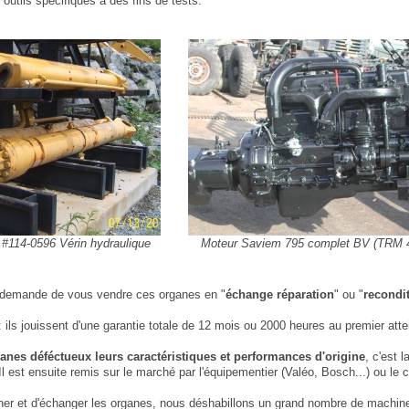
 outils spécifiques à des fins de tests.
#114-0596 Vérin hydraulique
Moteur Saviem 795 complet BV (TRM 
t demande de vous vendre ces organes en "
échange réparation
" ou "
recondi
ls jouissent d'une garantie totale de 12 mois ou 2000 heures au premier atte
nes déféctueux leurs caractéristiques et performances d'origine
, c'est 
 Il est ensuite remis sur le marché par l'équipementier (Valéo, Bosch...) ou le c
nner et d'échanger les organes, nous déshabillons un grand nombre de machin