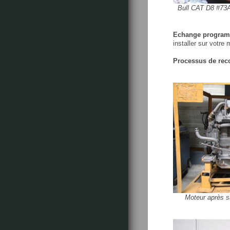
Bull CAT D8 #73
Echange program
installer sur votr
Processus de rec
Moteur après s