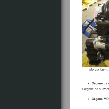
Moteur Cummi
Organe de q
L'organe ne suivant
Organe MDD