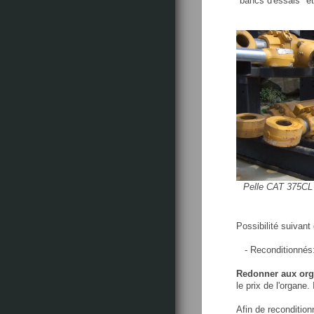
"bancs d'essais" et
Pelle CAT 375CL 
Possibilité suivan
- Reconditionnés: i
Redonner aux orga
le prix de l'organe.
Afin de reconditio