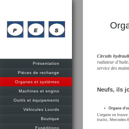
Organe
Circuits hydraul
radiateur d’huile
Présentation
service des maint
Pièces de rechange
Organes et systèmes
Neufs, ils j
Machines et engins
Outils et équipements
Organe d'or
Véhicules Lourds
L'organe se trouve 
Boutique
trucks, Mercedes-
Expéditions