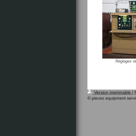
Réglages et
Version imprimable
|
© pieces equipment serv